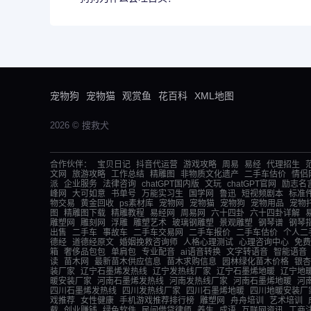
宠物狗
宠物猫
观赏鱼
花百科
XML地图
2026 © 搜救犬
合作伙伴：
宝贝日记
抖音代运营
游戏攻略
周易
易经
代理招生
文网
旅游攻略
工作总结
精雕图
非物质文化遗产
二手车估价
情侣
派
企业服务
法律咨询
chatGPT国内版
文玩
chatGPT官网
励志名
峰网
大可如意
书单号
万能实习生
国学网
鲁迅
短视频剧本
标准
物交易
黄金回收
ps素材库
宠物网
宠物猫
宠物狗
宠物用品
宠物
图
精雕图下载
精雕教程
易经网
周易网
六十四卦
六十四卦详解
雕塑网
雕刻网
浮雕
雕塑艺术
玻璃钢雕塑
景观雕塑
钢琴谱
钢琴
出售
二手车
事故车
二手车交易网
二手车报价
二手车估价
个人二
德经
道德经原文
婚姻挽救咨询师
人格心理测试
心理咨询中心
免费
箱
奢侈品包包
单肩包
专业配音
ai语音转换
文字转语音
智能语音
读
苗木网
最新苗木供应信息
苗木求购信息
园林绿化苗木价格
银杏
装厂家
辽宁石墨烯发热线
辽宁发热线厂家
辽宁石墨烯地暖
辽宁地
暖安装厂家
河南石墨烯发热线
河南发热线厂家
河南石墨烯地暖
河
四川石墨烯发热线
四川发热线厂家
四川石墨烯地暖
四川地暖安装厂
戏推荐
女性健康
手机游戏推荐排行榜
雕塑网
舟舟培训
艺术培训
载
创业赚钱
绿色软件
民间借贷律师
养生
成语
互联网资讯
工商