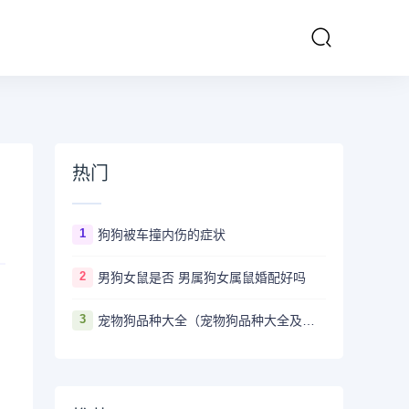
热门
1
狗狗被车撞内伤的症状
2
男狗女鼠是否 男属狗女属鼠婚配好吗
3
宠物狗品种大全（宠物狗品种大全及图片）