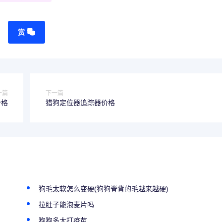
赏
一篇
下一篇
价格
猎狗定位器追踪器价格
狗毛太软怎么变硬(狗狗脊背的毛越来越硬)
拉肚子能泡麦片吗
狗狗多大打疫苗