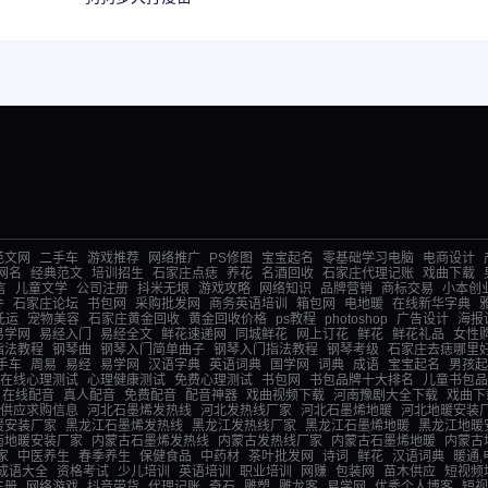
范文网
二手车
游戏推荐
网络推广
PS修图
宝宝起名
零基础学习电脑
电商设计
网名
经典范文
培训招生
石家庄点痣
养花
名酒回收
石家庄代理记账
戏曲下载
言
儿童文学
公司注册
抖米无垠
游戏攻略
网络知识
品牌营销
商标交易
小本创
件
石家庄论坛
书包网
采购批发网
商务英语培训
箱包网
电地暖
在线新华字典
托运
宠物美容
石家庄黄金回收
黄金回收价格
ps教程
photoshop
广告设计
海报
易学网
易经入门
易经全文
鲜花速递网
同城鲜花
网上订花
鲜花
鲜花礼品
女性
指法教程
钢琴曲
钢琴入门简单曲子
钢琴入门指法教程
钢琴考级
石家庄去痣哪里
手车
周易
易经
易学网
汉语字典
英语词典
国学网
词典
成语
宝宝起名
男孩起
在线心理测试
心理健康测试
免费心理测试
书包网
书包品牌十大排名
儿童书包品
在线配音
真人配音
免费配音
配音神器
戏曲视频下载
河南豫剧大全下载
戏曲下
供应求购信息
河北石墨烯发热线
河北发热线厂家
河北石墨烯地暖
河北地暖安装
暖安装厂家
黑龙江石墨烯发热线
黑龙江发热线厂家
黑龙江石墨烯地暖
黑龙江地暖
南地暖安装厂家
内蒙古石墨烯发热线
内蒙古发热线厂家
内蒙古石墨烯地暖
内蒙古
家
中医养生
春季养生
保健食品
中药材
茶叶批发网
诗词
鲜花
汉语词典
暖通,
成语大全
资格考试
少儿培训
英语培训
职业培训
网赚
包装网
苗木供应
短视频
注册
网络游戏
抖音带货
代理记账
奇石
雕塑
雕龙客
易学网
优秀个人博客
短视