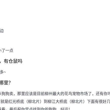
边
小了一点
，有仓鼠吗
多~
哪里？
多狗狗卖，那里应该是目前柳州最大的花鸟宠物市场了，还有你
还有就是红光桥底（柳北片）到柳江大桥底（柳北片）下面有很好
看看。最后祝你早点找到你的狗狗，好运！