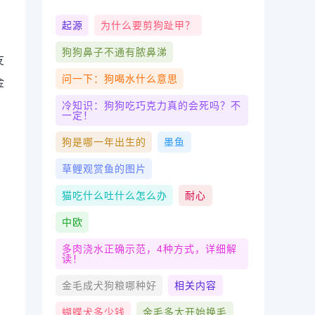
起源
为什么要剪狗趾甲？
狗狗鼻子不通有脓鼻涕
友
问一下：狗喝水什么意思
金
冷知识：狗狗吃巧克力真的会死吗？不
一定！
狗是哪一年出生的
墨鱼
草鲤观赏鱼的图片
猫吃什么吐什么怎么办
耐心
中欧
多肉浇水正确示范，4种方式，详细解
读！
金毛成犬狗粮哪种好
相关内容
蝴蝶犬多少钱
金毛多大开始换毛