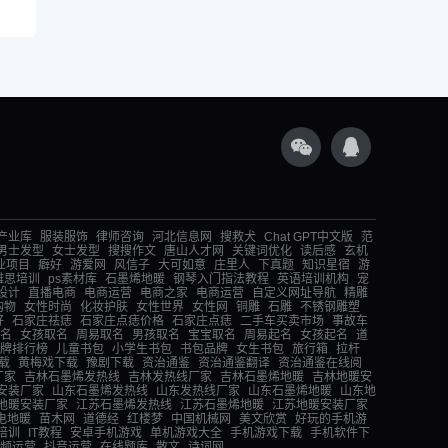
产业库
服装服饰
律师咨询
河北信息网
搜救犬
Chat GPT中文版
范
男士发型
女士发型
搜搜作文
唐山人才网
关键词优化
读后感
玄机
业项目
癖好
游爱网
风信子
大可如意
庄里人
下真题
知识星宿
游
雅思培训
ps素材库
石墨烯地暖
钢琴入门指法教程
英语培训机构
宠
设计
直播电商
电商运营
电商之家
电商运营
自定义网址导航
精雕
购物
女性时尚
化妆护肤
女性世界
女性网
铜雕
石雕
不锈钢雕塑
好
石家庄祛痣
石家庄点痣价格
石家庄点痣
二手车买卖市场
事故车
名
女孩取名
周易取名
男孩取名
宝宝取名
周易起名
女孩起名
道
牌排行榜
儿童书包
小学生书包
书包品牌
女生书包
旅行箱
拉杆
载
黄梅戏下载
豫剧下载
资治通鉴
资治通鉴翻译
资治通鉴在线阅
厂家
吉林石墨烯发热线
吉林发热线厂家
吉林石墨烯地暖
吉林地暖安
安装厂家
山东石墨烯发热线
山东发热线厂家
山东石墨烯地暖
山东地
地暖安装厂家
江苏石墨烯发热线
江苏石墨烯地暖
江苏地暖安装厂家
电地暖
苗木网
道德经
红楼梦
中国机械网
美文欣赏
好玩的手机游
培训
IT教程
安卓手机游戏
单机游戏大全
手机游戏下载
手机软件下
频运营
抖音运营
在线题库
散文
诗词网