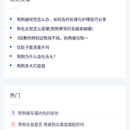
狗狗被咬伤怎么办，如何及时处理与护理技巧分享
狗毛太软怎么变硬(狗狗脊背的毛越来越硬)
3招教你辨别边牧纯不纯，别再被坑啦～
拉肚子能泡麦片吗
狗狗为什么会吐舌头？
狗狗多大打疫苗
热门
1
狗狗被车撞内伤的症状
2
男狗女鼠是否 男属狗女属鼠婚配好吗