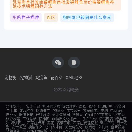
观赏鱼苗批发商锦鲤鱼苗批发锦鲤鱼苗价格锦鲤鱼养
殖技术锦鲤饲养方法
狗的样子描述
误区
狗咬尾巴转圈是什么意思
宠物狗
宠物猫
观赏鱼
花百科
XML地图
2026 © 搜救犬
合作伙伴：
宝贝日记
抖音代运营
游戏攻略
周易
易经
代理招生
范文网
二手车
游戏推荐
网络推广
PS修图
宝宝起名
零基础学习电脑
电商设计
产业库
服装服饰
律师咨询
河北信息网
搜救犬
Chat GPT中文版
范文网
旅游攻略
工作总结
精雕图
非物质文化遗产
二手车估价
情侣网名
经典范
文
培训招生
石家庄点痣
养花
名酒回收
石家庄代理记账
戏曲下载
男士发
型
女士发型
搜搜作文
唐山人才网
关键词优化
读后感
玄机派
企业服务
法律咨询
chatGPT国内版
文玩
chatGPT官网
励志名言
儿童文学
公司注