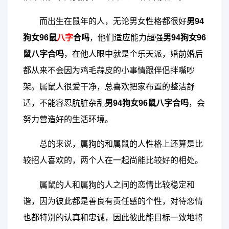
而出生在鼠年的人，无论男女性格都很好
男94
狗女96鼠
八字
合吗
，他们适应能力超强
男94狗女96
鼠八字合吗
，在他人眼中就是个乐天派，婚前婚后
都从来不会因为鸡毛蒜皮的小事情跟伴侣拌嘴吵
架。属鼠人很爱干净，总喜欢把家布置的整洁舒
适，不能容忍肮脏杂乱
男94狗女96鼠八字合吗
，会
努力营造好的生活环境。
总的来说，属狗的和属鼠的人性格上还算是比
较招人喜欢的，两个人在一起尚能比较好的相处。
属鼠的人和属狗的人之间的恋情比较稳定和
谐，因为彼此都是善良有责任感的个性，对待恋情
也都特别的认真和忠诚，因此彼此能目标一致地将