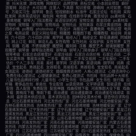
册
抖米无垠
游戏攻略
网络知识
品牌营销
商标交易
小本创业项目
癖好
游爱网
风信子
大可如意
庄里人
下真题
知识星宿
游峰网
大可如意
书单
号
万能实习生
国学网
鲁迅
短视频剧本
标准件
石家庄论坛
书包网
采购
批发网
商务英语培训
箱包网
电地暖
在线新华字典
雅思培训
ps素材库
石
墨烯地暖
钢琴入门指法教程
英语培训机构
宠物交易
黄金回收
ps素材库
宠物网
宠物猫
宠物狗
宠物用品
宠物托运
宠物美容
石家庄黄金回收
黄金
回收价格
ps教程
photoshop
广告设计
海报设计
直播电商
电商运营
电商
之家
电商运营
自定义网址导航
精雕图
精雕图下载
精雕教程
易经网
周易
网
六十四卦
六十四卦详解
易学网
易经入门
易经全文
鲜花速递网
同城鲜
花
网上订花
鲜花
鲜花礼品
女性购物
女性时尚
化妆护肤
女性世界
女性
网
铜雕
石雕
不锈钢雕塑
雕塑网
雕刻网
浮雕
雕塑艺术
玻璃钢雕塑
景
观雕塑
钢琴谱
钢琴指法教程
钢琴曲
钢琴入门简单曲子
钢琴入门指法教程
钢琴考级
石家庄去痣哪里好
石家庄祛痣
石家庄点痣价格
石家庄点痣
二手
车买卖市场
事故车出售
二手车
事故车
二手车交易网
二手车报价
二手车
估价
个人二手车
周易
易经
易学网
汉语字典
英语词典
国学网
词典
成
语
宝宝起名
男孩起名
女孩取名
周易取名
男孩取名
宝宝取名
周易起名
女孩起名
道德经
道德经原文
婚姻挽救咨询师
人格心理测试
心理咨询中心
免费在线心理测试
心理健康测试
免费心理测试
书包网
书包品牌十大排名
儿童书包品牌排行榜
儿童书包
小学生书包
书包品牌
女生书包
旅行箱
拉
杆箱
奢侈品包包
单肩包
专业配音
ai语音转换
文字转语音
智能语音
在线
配音
真人配音
免费配音
配音神器
戏曲视频下载
河南豫剧大全下载
戏曲
下载
黄梅戏下载
豫剧下载
资治通鉴
资治通鉴翻译
资治通鉴在线阅读
苗
木网
最新苗木供应信息
苗木求购信息
园林绿化苗木价格
银杏供应求购信
息
河北石墨烯发热线
河北发热线厂家
河北石墨烯地暖
河北地暖安装厂家
吉林石墨烯发热线
吉林发热线厂家
吉林石墨烯地暖
吉林地暖安装厂家
辽宁
石墨烯发热线
辽宁发热线厂家
辽宁石墨烯地暖
辽宁地暖安装厂家
黑龙江石
墨烯发热线
黑龙江发热线厂家
黑龙江石墨烯地暖
黑龙江地暖安装厂家
山东
石墨烯发热线
山东发热线厂家
山东石墨烯地暖
山东地暖安装厂家
河南石墨
烯发热线
河南发热线厂家
河南石墨烯地暖
河南地暖安装厂家
内蒙古石墨烯
发热线
内蒙古发热线厂家
内蒙古石墨烯地暖
内蒙古地暖安装厂家
江苏石墨
烯发热线
江苏石墨烯地暖
江苏地暖安装厂家
四川石墨烯发热线
四川发热线
厂家
四川石墨烯地暖
四川地暖安装厂家
中医养生
春季养生
保健食品
中