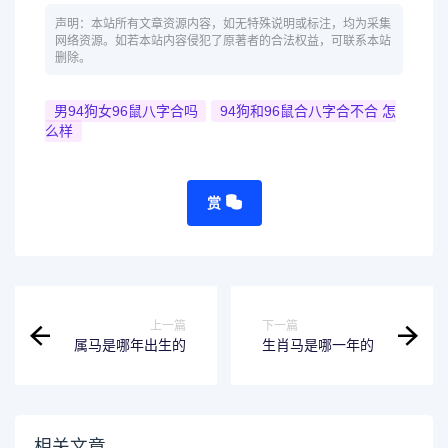
声明：本站所有文章资源内容，如无特殊说明或标注，均为采集
网络资源。如若本站内容侵犯了原著者的合法权益，可联系本站
删除。
男94狗女96鼠八字合吗
94狗和96鼠合八字合不合 怎
么样
赏
上一篇
下一篇
属马是哪年出生的
生肖马是哪一年的
相关文章