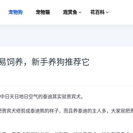
宠物狗
宠物猫
观赏鱼
花百科
少易饲养，新手养狗推荐它
口中日天日地日空气的泰迪其实就贵宾犬。
把贵宾犬修剪成泰迪熊的样子，而且养泰迪的主人多，大家就把