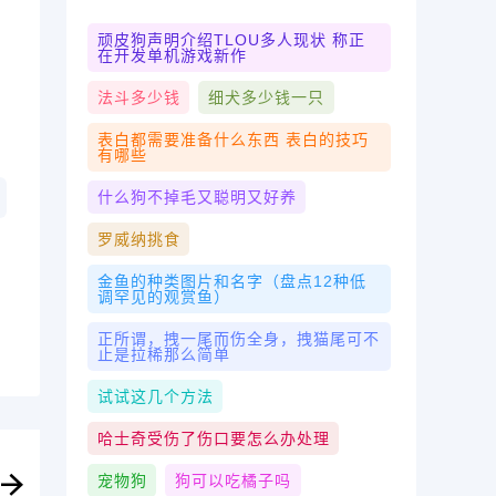
顽皮狗声明介绍TLOU多人现状 称正
在开发单机游戏新作
法斗多少钱
细犬多少钱一只
表白都需要准备什么东西 表白的技巧
有哪些
什么狗不掉毛又聪明又好养
罗威纳挑食
金鱼的种类图片和名字（盘点12种低
调罕见的观赏鱼）
正所谓，拽一尾而伤全身，拽猫尾可不
止是拉稀那么简单
试试这几个方法
哈士奇受伤了伤口要怎么办处理
宠物狗
狗可以吃橘子吗