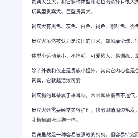
贵宾犬会火，和它多种体型和毛色的选择有很大
玩具型贵宾犬、巨型贵宾犬。
贵宾犬有黑色、灰色、白色、褐色、咖啡色、杏
贵宾犬虽然被认为是法国的国犬，却风靡全球，
体型小运动量小，不掉毛，可爱粘人，易训练，
除了外表和仪态是贵族小姐外，其实它内心也是
贵宾，它就越活泼可爱！
贵宾狗的耳朵属于垂耳型，常因耳朵覆盖不透气
贵宾犬还需要经常美容护理，修剪眼睛周边毛发
乱糟糟跟流浪狗一样。
贵宾虽然是一种容易被调教的狗狗，但容易恃宠