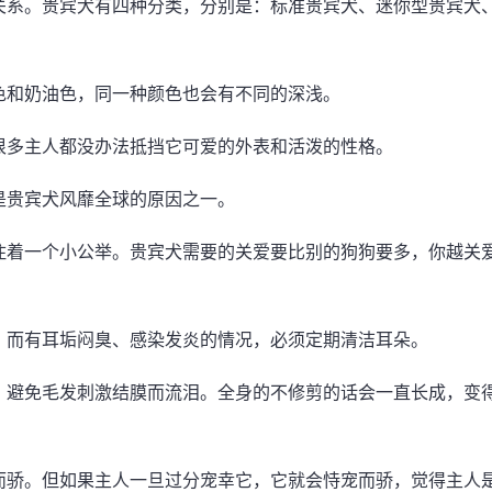
关系。贵宾犬有四种分类，分别是：标准贵宾犬、迷你型贵宾犬
色和奶油色，同一种颜色也会有不同的深浅。
很多主人都没办法抵挡它可爱的外表和活泼的性格。
是贵宾犬风靡全球的原因之一。
住着一个小公举。贵宾犬需要的关爱要比别的狗狗要多，你越关
，而有耳垢闷臭、感染发炎的情况，必须定期清洁耳朵。
，避免毛发刺激结膜而流泪。全身的不修剪的话会一直长成，变
而骄。但如果主人一旦过分宠幸它，它就会恃宠而骄，觉得主人