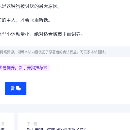
也是这种狗被讨厌的最大原因。
正的主人，才会乖乖听话。
体型小运动量小，绝对适合城市里面饲养。
网络资源。如若本站内容侵犯了原著者的合法权益，可联系本站删除。
费少易饲养，新手养狗推荐它
赏
一篇
下一篇
么做
新手养狗，这些误区你中招了没？