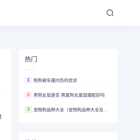
热门
1
狗狗被车撞内伤的症状
2
男狗女鼠是否 男属狗女属鼠婚配好吗
3
宠物狗品种大全（宠物狗品种大全及图片）
贵