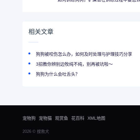
相关文章
狗狗被咬伤怎么办，如何及时处理与护理技巧分享
3招教你辨别边牧纯不纯，别再被坑啦～
狗狗为什么会吐舌头？
宠物狗
宠物猫
观赏鱼
花百科
XML地图
2026 © 搜救犬