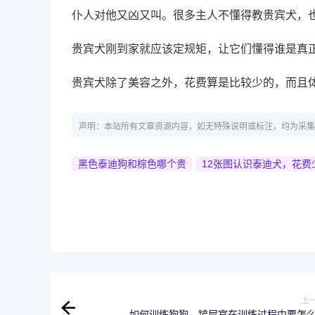
仆人对他又凶又叫。很多主人不懂得教贵宾犬，
贵宾犬刚到家就应该定规矩，让它们懂得谁是真
贵宾犬除了美容之外，花费算是比较少的，而且
声明：本站所有文章资源内容，如无特殊说明或标注，均为采集
黑色泰迪狗和棕色哪个贵
12张图认识泰迪犬，花
上
如何训练狗狗，铲屎官在训练过程中要怎