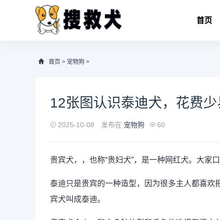
首页
首页
>
宠物狗
>
12张图认识泰迪犬，花费
2025-10-08
发布在
宠物狗
60
贵宾犬
，，也称“贵妇犬”，是一种网红犬。大家
泰迪只是贵宾的一种造型，因为很多主人都喜欢
宾犬叫成泰迪。