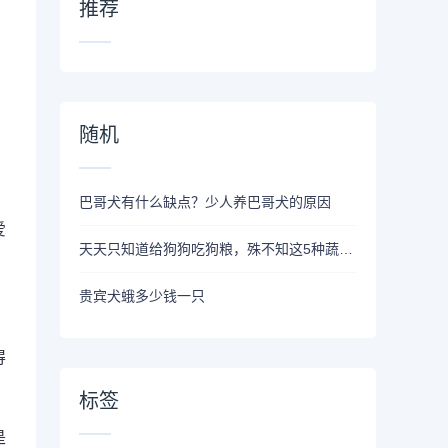
、
推荐
随机
巴哥犬有什么缺点？少人养巴哥犬的原因
爱
天天只知道给狗狗吃狗粮，殊不知这5种蔬菜，狗狗越吃越营养
贵宾犬蛾多少钱一只
得
标签
是