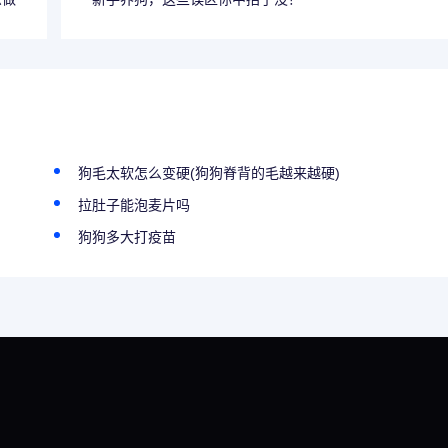
狗毛太软怎么变硬(狗狗脊背的毛越来越硬)
拉肚子能泡麦片吗
狗狗多大打疫苗