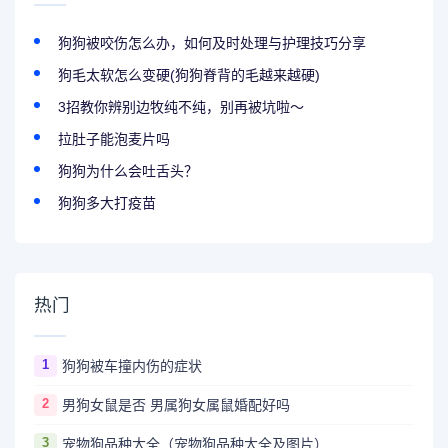
狗狗被咬伤怎么办，如何及时处理与护理技巧分享
狗毛太软怎么变硬(狗狗脊背的毛越来越硬)
3招教你辨别边牧纯不纯，别再被坑啦～
拉肚子能泡麦片吗
狗狗为什么会吐舌头？
狗狗多大打疫苗
热门
1
狗狗被车撞内伤的症状
2
男狗女鼠是否 男属狗女属鼠婚配好吗
3
宠物狗品种大全（宠物狗品种大全及图片）