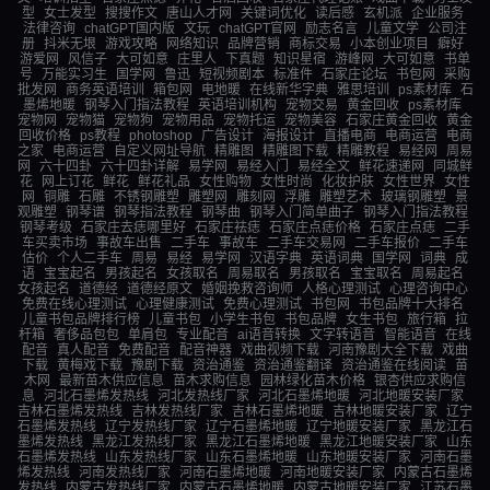
型
女士发型
搜搜作文
唐山人才网
关键词优化
读后感
玄机派
企业服务
法律咨询
chatGPT国内版
文玩
chatGPT官网
励志名言
儿童文学
公司注
册
抖米无垠
游戏攻略
网络知识
品牌营销
商标交易
小本创业项目
癖好
游爱网
风信子
大可如意
庄里人
下真题
知识星宿
游峰网
大可如意
书单
号
万能实习生
国学网
鲁迅
短视频剧本
标准件
石家庄论坛
书包网
采购
批发网
商务英语培训
箱包网
电地暖
在线新华字典
雅思培训
ps素材库
石
墨烯地暖
钢琴入门指法教程
英语培训机构
宠物交易
黄金回收
ps素材库
宠物网
宠物猫
宠物狗
宠物用品
宠物托运
宠物美容
石家庄黄金回收
黄金
回收价格
ps教程
photoshop
广告设计
海报设计
直播电商
电商运营
电商
之家
电商运营
自定义网址导航
精雕图
精雕图下载
精雕教程
易经网
周易
网
六十四卦
六十四卦详解
易学网
易经入门
易经全文
鲜花速递网
同城鲜
花
网上订花
鲜花
鲜花礼品
女性购物
女性时尚
化妆护肤
女性世界
女性
网
铜雕
石雕
不锈钢雕塑
雕塑网
雕刻网
浮雕
雕塑艺术
玻璃钢雕塑
景
观雕塑
钢琴谱
钢琴指法教程
钢琴曲
钢琴入门简单曲子
钢琴入门指法教程
钢琴考级
石家庄去痣哪里好
石家庄祛痣
石家庄点痣价格
石家庄点痣
二手
车买卖市场
事故车出售
二手车
事故车
二手车交易网
二手车报价
二手车
估价
个人二手车
周易
易经
易学网
汉语字典
英语词典
国学网
词典
成
语
宝宝起名
男孩起名
女孩取名
周易取名
男孩取名
宝宝取名
周易起名
女孩起名
道德经
道德经原文
婚姻挽救咨询师
人格心理测试
心理咨询中心
免费在线心理测试
心理健康测试
免费心理测试
书包网
书包品牌十大排名
儿童书包品牌排行榜
儿童书包
小学生书包
书包品牌
女生书包
旅行箱
拉
杆箱
奢侈品包包
单肩包
专业配音
ai语音转换
文字转语音
智能语音
在线
配音
真人配音
免费配音
配音神器
戏曲视频下载
河南豫剧大全下载
戏曲
下载
黄梅戏下载
豫剧下载
资治通鉴
资治通鉴翻译
资治通鉴在线阅读
苗
木网
最新苗木供应信息
苗木求购信息
园林绿化苗木价格
银杏供应求购信
息
河北石墨烯发热线
河北发热线厂家
河北石墨烯地暖
河北地暖安装厂家
吉林石墨烯发热线
吉林发热线厂家
吉林石墨烯地暖
吉林地暖安装厂家
辽宁
石墨烯发热线
辽宁发热线厂家
辽宁石墨烯地暖
辽宁地暖安装厂家
黑龙江石
墨烯发热线
黑龙江发热线厂家
黑龙江石墨烯地暖
黑龙江地暖安装厂家
山东
石墨烯发热线
山东发热线厂家
山东石墨烯地暖
山东地暖安装厂家
河南石墨
烯发热线
河南发热线厂家
河南石墨烯地暖
河南地暖安装厂家
内蒙古石墨烯
发热线
内蒙古发热线厂家
内蒙古石墨烯地暖
内蒙古地暖安装厂家
江苏石墨