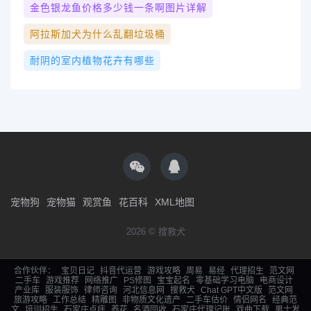
金色银龙鱼价格多少钱一条啊图片详解
阿拉斯加犬为什么乱翻垃圾桶
耐阴的室内植物花卉有哪些
宠物狗
宠物猫
观赏鱼
花百科
XML地图
2026 © 搜救犬
合作伙伴：
宝贝日记
抖音代运营
游戏攻略
周易
易经
代理招生
范文网
二手车
游戏推荐
网络推广
PS修图
宝宝起名
零基础学习电脑
电商设计
产业库
服装服饰
律师咨询
河北信息网
搜救犬
Chat GPT中文版
范文网
旅游攻略
工作总结
精雕图
非物质文化遗产
二手车估价
情侣网名
经典范
文
培训招生
石家庄点痣
养花
名酒回收
石家庄代理记账
戏曲下载
男士发