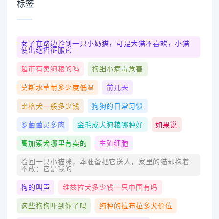
标签
女子在路边捡到一只小奶猫，可是大猫不喜欢，小猫
使出绝招征服它
超市有卖狗粮的吗
狗细小病毒危害
莫斯水草耐多少度低温
前几天
比格犬一般多少钱
狗狗的日常习惯
多菌菌灵多肉
金毛成犬狗粮哪种好
如果说
高加索犬哪里有卖的
生殖细胞
捡回一只小猫咪，本准备把它送人，家里的猫却抱着
不放：它是我的
狗的叫声
维兹拉犬多少钱一只中国有吗
这些狗狗吓到你了吗
纯种的拉布拉多犬价位