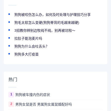
狗狗被咬伤怎么办，如何及时处理与护理技巧分享
狗毛太软怎么变硬(狗狗脊背的毛越来越硬)
3招教你辨别边牧纯不纯，别再被坑啦～
拉肚子能泡麦片吗
狗狗为什么会吐舌头？
狗狗多大打疫苗
热门
1
狗狗被车撞内伤的症状
2
男狗女鼠是否 男属狗女属鼠婚配好吗