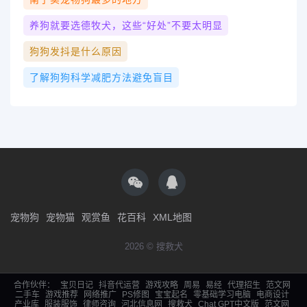
养狗就要选德牧犬，这些“好处”不要太明显
狗狗发抖是什么原因
了解狗狗科学减肥方法避免盲目
宠物狗
宠物猫
观赏鱼
花百科
XML地图
2026 © 搜救犬
合作伙伴：
宝贝日记
抖音代运营
游戏攻略
周易
易经
代理招生
范文网
二手车
游戏推荐
网络推广
PS修图
宝宝起名
零基础学习电脑
电商设计
产业库
服装服饰
律师咨询
河北信息网
搜救犬
Chat GPT中文版
范文网