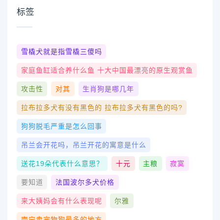
标签
雪橇犬就是指雪橇三傻吗
家庭鱼缸适合养什么鱼 十大中国最漂亮的原生观赏鱼
攻击性
对其
生肖狗是哪几年
拉布拉多犬有没有黑色的 拉布拉多犬有黑色的吗?
狗狗脱毛严重是怎么回事
吊兰会开花吗，吊兰开花的寓意是什么
送花19朵代表什么意思？
十元
主粮
寂寞
要知道
法国波尔多犬价格
来大姨妈会有什么表现呢
尔雅
南宁卖宠物狗最多的地方