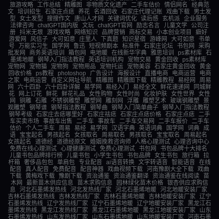
旅游攻略
工作总结
精雕图
非物质文化遗产
二手车估价
情侣网名
经典范
文
培训招生
石家庄点痣
养花
名酒回收
石家庄代理记账
戏曲下载
男士发
型
女士发型
搜搜作文
唐山人才网
关键词优化
读后感
玄机派
企业服务
法律咨询
chatGPT国内版
文玩
chatGPT官网
励志名言
儿童文学
公司注
册
抖米无垠
游戏攻略
网络知识
品牌营销
商标交易
小本创业项目
癖好
游爱网
风信子
大可如意
庄里人
下真题
知识星宿
游峰网
大可如意
书单
号
万能实习生
国学网
鲁迅
短视频剧本
标准件
石家庄论坛
书包网
采购
批发网
商务英语培训
箱包网
电地暖
在线新华字典
雅思培训
ps素材库
石
墨烯地暖
钢琴入门指法教程
英语培训机构
宠物交易
黄金回收
ps素材库
宠物网
宠物猫
宠物狗
宠物用品
宠物托运
宠物美容
石家庄黄金回收
黄金
回收价格
ps教程
photoshop
广告设计
海报设计
直播电商
电商运营
电商
之家
电商运营
自定义网址导航
精雕图
精雕图下载
精雕教程
易经网
周易
网
六十四卦
六十四卦详解
易学网
易经入门
易经全文
鲜花速递网
同城鲜
花
网上订花
鲜花
鲜花礼品
女性购物
女性时尚
化妆护肤
女性世界
女性
网
铜雕
石雕
不锈钢雕塑
雕塑网
雕刻网
浮雕
雕塑艺术
玻璃钢雕塑
景
观雕塑
钢琴谱
钢琴指法教程
钢琴曲
钢琴入门简单曲子
钢琴入门指法教程
钢琴考级
石家庄去痣哪里好
石家庄祛痣
石家庄点痣价格
石家庄点痣
二手
车买卖市场
事故车出售
二手车
事故车
二手车交易网
二手车报价
二手车
估价
个人二手车
周易
易经
易学网
汉语字典
英语词典
国学网
词典
成
语
宝宝起名
男孩起名
女孩取名
周易取名
男孩取名
宝宝取名
周易起名
女孩起名
道德经
道德经原文
婚姻挽救咨询师
人格心理测试
心理咨询中心
免费在线心理测试
心理健康测试
免费心理测试
书包网
书包品牌十大排名
儿童书包品牌排行榜
儿童书包
小学生书包
书包品牌
女生书包
旅行箱
拉
杆箱
奢侈品包包
单肩包
专业配音
ai语音转换
文字转语音
智能语音
在线
配音
真人配音
免费配音
配音神器
戏曲视频下载
河南豫剧大全下载
戏曲
下载
黄梅戏下载
豫剧下载
资治通鉴
资治通鉴翻译
资治通鉴在线阅读
苗
木网
最新苗木供应信息
苗木求购信息
园林绿化苗木价格
银杏供应求购信
息
河北石墨烯发热线
河北发热线厂家
河北石墨烯地暖
河北地暖安装厂家
吉林石墨烯发热线
吉林发热线厂家
吉林石墨烯地暖
吉林地暖安装厂家
辽宁
石墨烯发热线
辽宁发热线厂家
辽宁石墨烯地暖
辽宁地暖安装厂家
黑龙江石
墨烯发热线
黑龙江发热线厂家
黑龙江石墨烯地暖
黑龙江地暖安装厂家
山东
石墨烯发热线
山东发热线厂家
山东石墨烯地暖
山东地暖安装厂家
河南石墨