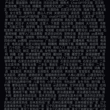
产业库
服装服饰
律师咨询
河北信息网
搜救犬
Chat GPT中文版
范文网
旅游攻略
工作总结
精雕图
非物质文化遗产
二手车估价
情侣网名
经典范
文
培训招生
石家庄点痣
养花
名酒回收
石家庄代理记账
戏曲下载
男士发
型
女士发型
搜搜作文
唐山人才网
关键词优化
读后感
玄机派
企业服务
法律咨询
chatGPT国内版
文玩
chatGPT官网
励志名言
儿童文学
公司注
册
抖米无垠
游戏攻略
网络知识
品牌营销
商标交易
小本创业项目
癖好
游爱网
风信子
大可如意
庄里人
下真题
知识星宿
游峰网
大可如意
书单
号
万能实习生
国学网
鲁迅
短视频剧本
标准件
石家庄论坛
书包网
采购
批发网
商务英语培训
箱包网
电地暖
在线新华字典
雅思培训
ps素材库
石
墨烯地暖
钢琴入门指法教程
英语培训机构
宠物交易
黄金回收
ps素材库
宠物网
宠物猫
宠物狗
宠物用品
宠物托运
宠物美容
石家庄黄金回收
黄金
回收价格
ps教程
photoshop
广告设计
海报设计
直播电商
电商运营
电商
之家
电商运营
自定义网址导航
精雕图
精雕图下载
精雕教程
易经网
周易
网
六十四卦
六十四卦详解
易学网
易经入门
易经全文
鲜花速递网
同城鲜
花
网上订花
鲜花
鲜花礼品
女性购物
女性时尚
化妆护肤
女性世界
女性
网
铜雕
石雕
不锈钢雕塑
雕塑网
雕刻网
浮雕
雕塑艺术
玻璃钢雕塑
景
观雕塑
钢琴谱
钢琴指法教程
钢琴曲
钢琴入门简单曲子
钢琴入门指法教程
钢琴考级
石家庄去痣哪里好
石家庄祛痣
石家庄点痣价格
石家庄点痣
二手
车买卖市场
事故车出售
二手车
事故车
二手车交易网
二手车报价
二手车
估价
个人二手车
周易
易经
易学网
汉语字典
英语词典
国学网
词典
成
语
宝宝起名
男孩起名
女孩取名
周易取名
男孩取名
宝宝取名
周易起名
女孩起名
道德经
道德经原文
婚姻挽救咨询师
人格心理测试
心理咨询中心
免费在线心理测试
心理健康测试
免费心理测试
书包网
书包品牌十大排名
儿童书包品牌排行榜
儿童书包
小学生书包
书包品牌
女生书包
旅行箱
拉
杆箱
奢侈品包包
单肩包
专业配音
ai语音转换
文字转语音
智能语音
在线
配音
真人配音
免费配音
配音神器
戏曲视频下载
河南豫剧大全下载
戏曲
下载
黄梅戏下载
豫剧下载
资治通鉴
资治通鉴翻译
资治通鉴在线阅读
苗
木网
最新苗木供应信息
苗木求购信息
园林绿化苗木价格
银杏供应求购信
息
河北石墨烯发热线
河北发热线厂家
河北石墨烯地暖
河北地暖安装厂家
吉林石墨烯发热线
吉林发热线厂家
吉林石墨烯地暖
吉林地暖安装厂家
辽宁
石墨烯发热线
辽宁发热线厂家
辽宁石墨烯地暖
辽宁地暖安装厂家
黑龙江石
墨烯发热线
黑龙江发热线厂家
黑龙江石墨烯地暖
黑龙江地暖安装厂家
山东