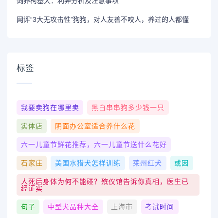
饲养柯基犬：利弊分析及注意事项
网评“3大无攻击性”狗狗，对人友善不咬人，养过的人都懂
标签
我要卖狗在哪里卖
黑白串串狗多少钱一只
实体店
阴面办公室适合养什么花
六一儿童节鲜花推荐，六一儿童节送什么花好
石家庄
美国水猎犬怎样训练
莱州红犬
或因
人死后身体为何不能碰？殡仪馆告诉你真相，医生已
经证实
句子
中型犬品种大全
上海市
考试时间