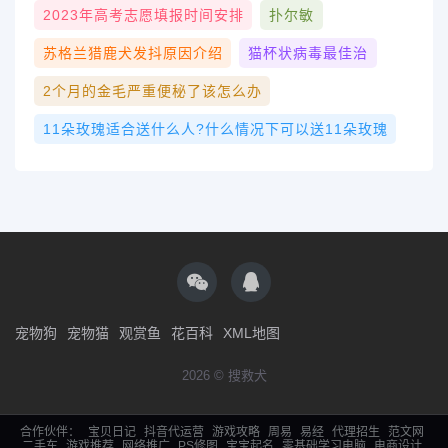
2023年高考志愿填报时间安排
扑尔敏
苏格兰猎鹿犬发抖原因介绍
猫杯状病毒最佳治
2个月的金毛严重便秘了该怎么办
11朵玫瑰适合送什么人?什么情况下可以送11朵玫瑰
宠物狗
宠物猫
观赏鱼
花百科
XML地图
2026 © 搜救犬
合作伙伴：
宝贝日记
抖音代运营
游戏攻略
周易
易经
代理招生
范文网
二手车
游戏推荐
网络推广
PS修图
宝宝起名
零基础学习电脑
电商设计