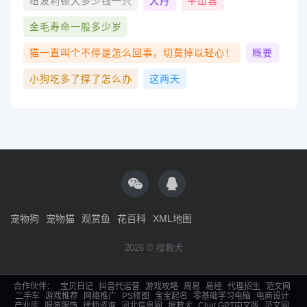
纽波利顿犬多少钱一只
大丹
平山县
金毛寿命一般多少岁
猫一直叫个不停是怎么回事，切莫掉以轻心！
概要
小狗吃多了撑了怎么办
这两天
宠物狗
宠物猫
观赏鱼
花百科
XML地图
2026 © 搜救犬
合作伙伴：
宝贝日记
抖音代运营
游戏攻略
周易
易经
代理招生
范文网
二手车
游戏推荐
网络推广
PS修图
宝宝起名
零基础学习电脑
电商设计
产业库
服装服饰
律师咨询
河北信息网
搜救犬
Chat GPT中文版
范文网