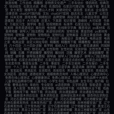
旅游攻略
工作总结
精雕图
非物质文化遗产
二手车估价
情侣网名
经典范
文
培训招生
石家庄点痣
养花
名酒回收
石家庄代理记账
戏曲下载
男士发
型
女士发型
搜搜作文
唐山人才网
关键词优化
读后感
玄机派
企业服务
法律咨询
chatGPT国内版
文玩
chatGPT官网
励志名言
儿童文学
公司注
册
抖米无垠
游戏攻略
网络知识
品牌营销
商标交易
小本创业项目
癖好
游爱网
风信子
大可如意
庄里人
下真题
知识星宿
游峰网
大可如意
书单
号
万能实习生
国学网
鲁迅
短视频剧本
标准件
石家庄论坛
书包网
采购
批发网
商务英语培训
箱包网
电地暖
在线新华字典
雅思培训
ps素材库
石
墨烯地暖
钢琴入门指法教程
英语培训机构
宠物交易
黄金回收
ps素材库
宠物网
宠物猫
宠物狗
宠物用品
宠物托运
宠物美容
石家庄黄金回收
黄金
回收价格
ps教程
photoshop
广告设计
海报设计
直播电商
电商运营
电商
之家
电商运营
自定义网址导航
精雕图
精雕图下载
精雕教程
易经网
周易
网
六十四卦
六十四卦详解
易学网
易经入门
易经全文
鲜花速递网
同城鲜
花
网上订花
鲜花
鲜花礼品
女性购物
女性时尚
化妆护肤
女性世界
女性
网
铜雕
石雕
不锈钢雕塑
雕塑网
雕刻网
浮雕
雕塑艺术
玻璃钢雕塑
景
观雕塑
钢琴谱
钢琴指法教程
钢琴曲
钢琴入门简单曲子
钢琴入门指法教程
钢琴考级
石家庄去痣哪里好
石家庄祛痣
石家庄点痣价格
石家庄点痣
二手
车买卖市场
事故车出售
二手车
事故车
二手车交易网
二手车报价
二手车
估价
个人二手车
周易
易经
易学网
汉语字典
英语词典
国学网
词典
成
语
宝宝起名
男孩起名
女孩取名
周易取名
男孩取名
宝宝取名
周易起名
女孩起名
道德经
道德经原文
婚姻挽救咨询师
人格心理测试
心理咨询中心
免费在线心理测试
心理健康测试
免费心理测试
书包网
书包品牌十大排名
儿童书包品牌排行榜
儿童书包
小学生书包
书包品牌
女生书包
旅行箱
拉
杆箱
奢侈品包包
单肩包
专业配音
ai语音转换
文字转语音
智能语音
在线
配音
真人配音
免费配音
配音神器
戏曲视频下载
河南豫剧大全下载
戏曲
下载
黄梅戏下载
豫剧下载
资治通鉴
资治通鉴翻译
资治通鉴在线阅读
苗
木网
最新苗木供应信息
苗木求购信息
园林绿化苗木价格
银杏供应求购信
息
河北石墨烯发热线
河北发热线厂家
河北石墨烯地暖
河北地暖安装厂家
吉林石墨烯发热线
吉林发热线厂家
吉林石墨烯地暖
吉林地暖安装厂家
辽宁
石墨烯发热线
辽宁发热线厂家
辽宁石墨烯地暖
辽宁地暖安装厂家
黑龙江石
墨烯发热线
黑龙江发热线厂家
黑龙江石墨烯地暖
黑龙江地暖安装厂家
山东
石墨烯发热线
山东发热线厂家
山东石墨烯地暖
山东地暖安装厂家
河南石墨