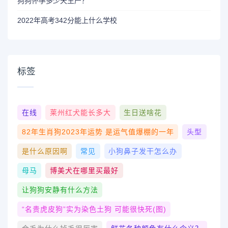
狗狗怀孕多少天生产？
2022年高考342分能上什么学校
标签
在线
莱州红犬能长多大
生日送啥花
82年生肖狗2023年运势 是运气值爆棚的一年
头型
是什么原因啊
常见
小狗鼻子发干怎么办
母马
博美犬在哪里买最好
让狗狗安静有什么方法
“名贵虎皮狗”实为染色土狗 可能很快死(图)