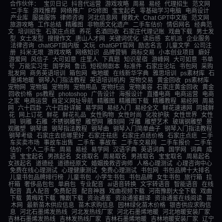
合作伙伴：
宝贝日记
抖音代运营
游戏攻略
周易
易经
代理招生
范文网
二手车
游戏推荐
网络推广
PS修图
宝宝起名
零基础学习电脑
电商设计
产业库
服装服饰
律师咨询
河北信息网
搜救犬
Chat GPT中文版
范文网
旅游攻略
工作总结
精雕图
非物质文化遗产
二手车估价
情侣网名
经典范
文
培训招生
石家庄点痣
养花
名酒回收
石家庄代理记账
戏曲下载
男士发
型
女士发型
搜搜作文
唐山人才网
关键词优化
读后感
玄机派
企业服务
法律咨询
chatGPT国内版
文玩
chatGPT官网
励志名言
儿童文学
公司注
册
抖米无垠
游戏攻略
网络知识
品牌营销
商标交易
小本创业项目
癖好
游爱网
风信子
大可如意
庄里人
下真题
知识星宿
游峰网
大可如意
书单
号
万能实习生
国学网
鲁迅
短视频剧本
标准件
石家庄论坛
书包网
采购
批发网
商务英语培训
箱包网
电地暖
在线新华字典
雅思培训
ps素材库
石
墨烯地暖
钢琴入门指法教程
英语培训机构
宠物交易
黄金回收
ps素材库
宠物网
宠物猫
宠物狗
宠物用品
宠物托运
宠物美容
石家庄黄金回收
黄金
回收价格
ps教程
photoshop
广告设计
海报设计
直播电商
电商运营
电商
之家
电商运营
自定义网址导航
精雕图
精雕图下载
精雕教程
易经网
周易
网
六十四卦
六十四卦详解
易学网
易经入门
易经全文
鲜花速递网
同城鲜
花
网上订花
鲜花
鲜花礼品
女性购物
女性时尚
化妆护肤
女性世界
女性
网
铜雕
石雕
不锈钢雕塑
雕塑网
雕刻网
浮雕
雕塑艺术
玻璃钢雕塑
景
观雕塑
钢琴谱
钢琴指法教程
钢琴曲
钢琴入门简单曲子
钢琴入门指法教程
钢琴考级
石家庄去痣哪里好
石家庄祛痣
石家庄点痣价格
石家庄点痣
二手
车买卖市场
事故车出售
二手车
事故车
二手车交易网
二手车报价
二手车
估价
个人二手车
周易
易经
易学网
汉语字典
英语词典
国学网
词典
成
语
宝宝起名
男孩起名
女孩取名
周易取名
男孩取名
宝宝取名
周易起名
女孩起名
道德经
道德经原文
婚姻挽救咨询师
人格心理测试
心理咨询中心
免费在线心理测试
心理健康测试
免费心理测试
书包网
书包品牌十大排名
儿童书包品牌排行榜
儿童书包
小学生书包
书包品牌
女生书包
旅行箱
拉
杆箱
奢侈品包包
单肩包
专业配音
ai语音转换
文字转语音
智能语音
在线
配音
真人配音
免费配音
配音神器
戏曲视频下载
河南豫剧大全下载
戏曲
下载
黄梅戏下载
豫剧下载
资治通鉴
资治通鉴翻译
资治通鉴在线阅读
苗
木网
最新苗木供应信息
苗木求购信息
园林绿化苗木价格
银杏供应求购信
息
河北石墨烯发热线
河北发热线厂家
河北石墨烯地暖
河北地暖安装厂家
吉林石墨烯发热线
吉林发热线厂家
吉林石墨烯地暖
吉林地暖安装厂家
辽宁