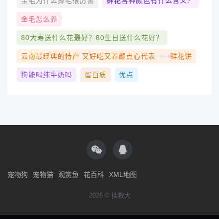
金毛为什么掉毛很厉害
鲜花各种颜色有什么含义？
金毛怎么养
80大寿送什么花最好？80生日送什么花好？
云南最经典的特产 又好吃又养颜点心代表——鲜花饼
狗能喝纯牛奶吗
蛋白质
优点
宠物狗
宠物猫
观赏鱼
花百科
XML地图
2026 © 搜救犬