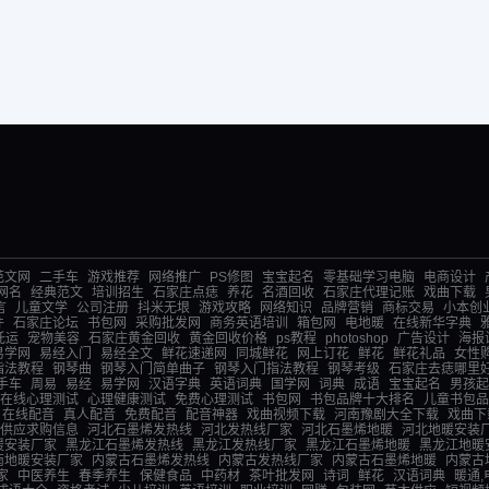
范文网
二手车
游戏推荐
网络推广
PS修图
宝宝起名
零基础学习电脑
电商设计
网名
经典范文
培训招生
石家庄点痣
养花
名酒回收
石家庄代理记账
戏曲下载
言
儿童文学
公司注册
抖米无垠
游戏攻略
网络知识
品牌营销
商标交易
小本创
件
石家庄论坛
书包网
采购批发网
商务英语培训
箱包网
电地暖
在线新华字典
托运
宠物美容
石家庄黄金回收
黄金回收价格
ps教程
photoshop
广告设计
海报
易学网
易经入门
易经全文
鲜花速递网
同城鲜花
网上订花
鲜花
鲜花礼品
女性
指法教程
钢琴曲
钢琴入门简单曲子
钢琴入门指法教程
钢琴考级
石家庄去痣哪里
手车
周易
易经
易学网
汉语字典
英语词典
国学网
词典
成语
宝宝起名
男孩起
在线心理测试
心理健康测试
免费心理测试
书包网
书包品牌十大排名
儿童书包品
在线配音
真人配音
免费配音
配音神器
戏曲视频下载
河南豫剧大全下载
戏曲下
供应求购信息
河北石墨烯发热线
河北发热线厂家
河北石墨烯地暖
河北地暖安装
暖安装厂家
黑龙江石墨烯发热线
黑龙江发热线厂家
黑龙江石墨烯地暖
黑龙江地暖
南地暖安装厂家
内蒙古石墨烯发热线
内蒙古发热线厂家
内蒙古石墨烯地暖
内蒙古
家
中医养生
春季养生
保健食品
中药材
茶叶批发网
诗词
鲜花
汉语词典
暖通,