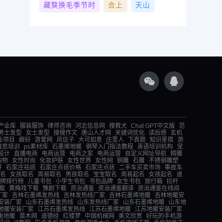
藏獒换毛季节时
合上
天山
产业库
服装服饰
律师咨询
河北信息网
搜救犬
Chat GPT中文版
范
男士发型
女士发型
搜搜作文
唐山人才网
关键词优化
读后感
玄机
业项目
癖好
游爱网
风信子
大可如意
庄里人
下真题
知识星宿
游
雅思培训
ps素材库
石墨烯地暖
钢琴入门指法教程
英语培训机构
宠
设计
直播电商
电商运营
电商之家
电商运营
自定义网址导航
精雕
购物
女性时尚
化妆护肤
女性世界
女性网
铜雕
石雕
不锈钢雕塑
好
石家庄祛痣
石家庄点痣价格
石家庄点痣
二手车买卖市场
事故车
名
女孩取名
周易取名
男孩取名
宝宝取名
周易起名
女孩起名
道
牌排行榜
儿童书包
小学生书包
书包品牌
女生书包
旅行箱
拉杆
载
黄梅戏下载
豫剧下载
资治通鉴
资治通鉴翻译
资治通鉴在线阅
厂家
吉林石墨烯发热线
吉林发热线厂家
吉林石墨烯地暖
吉林地暖安
安装厂家
山东石墨烯发热线
山东发热线厂家
山东石墨烯地暖
山东地
地暖安装厂家
江苏石墨烯发热线
江苏石墨烯地暖
江苏地暖安装厂家
电地暖
苗木网
道德经
红楼梦
中国机械网
美文欣赏
好玩的手机游