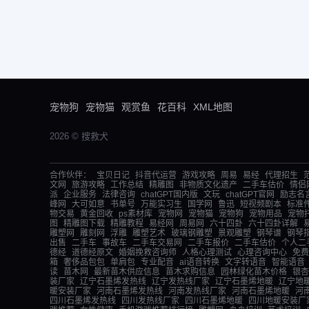
宠物狗
宠物猫
观赏鱼
花百科
XML地图
2026 © 搜救犬
合作伙伴：
宝贝日记
抖音代运营
游戏攻略
周易
易经
代理招生
文网
旅游攻略
工作总结
精雕图
非物质文化遗产
二手车估价
情侣
派
企业服务
法律咨询
chatGPT国内版
文玩
chatGPT官网
励志名
峰网
大可如意
书单号
万能实习生
国学网
鲁迅
短视频剧本
标准
物交易
黄金回收
ps素材库
宠物网
宠物猫
宠物狗
宠物用品
宠物
图
精雕图下载
精雕教程
易经网
周易网
六十四卦
六十四卦详解
雕塑网
雕刻网
浮雕
雕塑艺术
玻璃钢雕塑
景观雕塑
钢琴谱
钢琴
出售
二手车
事故车
二手车交易网
二手车报价
二手车估价
个人二
德经
道德经原文
婚姻挽救咨询师
人格心理测试
心理咨询中心
免费
箱
奢侈品包包
单肩包
专业配音
ai语音转换
文字转语音
智能语音
读
苗木网
最新苗木供应信息
苗木求购信息
园林绿化苗木价格
银杏
装厂家
辽宁石墨烯发热线
辽宁发热线厂家
辽宁石墨烯地暖
辽宁地
暖安装厂家
河南石墨烯发热线
河南发热线厂家
河南石墨烯地暖
河
四川石墨烯发热线
四川发热线厂家
四川石墨烯地暖
四川地暖安装厂