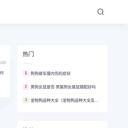
热门
100
柿
1
狗狗被车撞内伤的症状
2
男狗女鼠是否 男属狗女属鼠婚配好吗
3
宠物狗品种大全（宠物狗品种大全及图片）