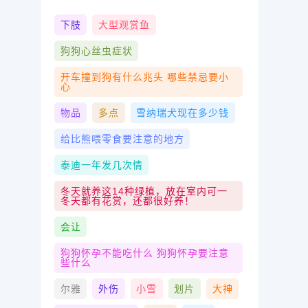
下肢
大型观赏鱼
狗狗心丝虫症状
开车撞到狗有什么兆头 哪些禁忌要小
心
物品
多点
雪纳瑞犬现在多少钱
给比熊喂零食要注意的地方
泰迪一年发几次情
冬天就养这14种绿植，放在室内可一
冬天都有花赏，还都很好养！
会让
狗狗怀孕不能吃什么 狗狗怀孕要注意
些什么
尔雅
外伤
小雪
划片
大神