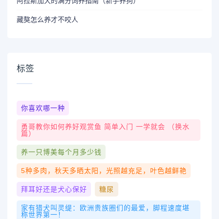
阿拉斯加犬的满分饲养指南（新手养狗）
藏獒怎么养才不咬人
标签
你喜欢哪一种
勇哥教你如何养好观赏鱼 简单入门 一学就会 （换水
篇）
养一只博美每个月多少钱
5种多肉，秋天多晒太阳，光照越充足，叶色越鲜艳
拜耳好还是犬心保好
糖尿
家有猎犬叫灵缇：欧洲贵族圈们的最爱，脚程速度堪
称世界第一！