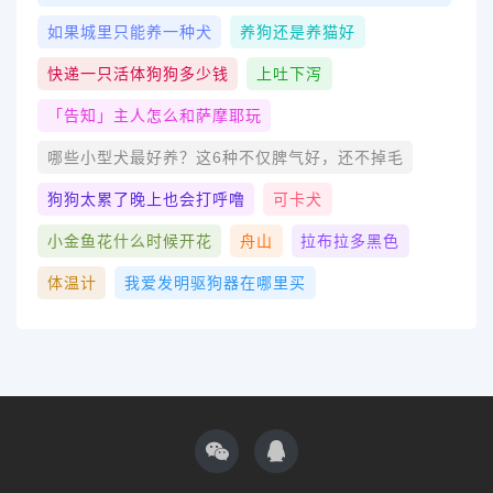
如果城里只能养一种犬
养狗还是养猫好
快递一只活体狗狗多少钱
上吐下泻
「告知」主人怎么和萨摩耶玩
哪些小型犬最好养？这6种不仅脾气好，还不掉毛
狗狗太累了晚上也会打呼噜
可卡犬
小金鱼花什么时候开花
舟山
拉布拉多黑色
体温计
我爱发明驱狗器在哪里买