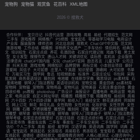
宠物狗
宠物猫
观赏鱼
花百科
XML地图
2026 © 搜救犬
合作伙伴：
宝贝日记
抖音代运营
游戏攻略
周易
易经
代理招生
范文网
二手车
游戏推荐
网络推广
PS修图
宝宝起名
零基础学习电脑
电商设计
产业库
服装服饰
律师咨询
河北信息网
搜救犬
Chat GPT中文版
范文网
旅游攻略
工作总结
精雕图
非物质文化遗产
二手车估价
情侣网名
经典范
文
培训招生
石家庄点痣
养花
名酒回收
石家庄代理记账
戏曲下载
男士发
型
女士发型
搜搜作文
唐山人才网
关键词优化
读后感
玄机派
企业服务
法律咨询
chatGPT国内版
文玩
chatGPT官网
励志名言
儿童文学
公司注
册
抖米无垠
游戏攻略
网络知识
品牌营销
商标交易
小本创业项目
癖好
游爱网
风信子
大可如意
庄里人
下真题
知识星宿
游峰网
大可如意
书单
号
万能实习生
国学网
鲁迅
短视频剧本
标准件
石家庄论坛
书包网
采购
批发网
商务英语培训
箱包网
电地暖
在线新华字典
雅思培训
ps素材库
石
墨烯地暖
钢琴入门指法教程
英语培训机构
宠物交易
黄金回收
ps素材库
宠物网
宠物猫
宠物狗
宠物用品
宠物托运
宠物美容
石家庄黄金回收
黄金
回收价格
ps教程
photoshop
广告设计
海报设计
直播电商
电商运营
电商
之家
电商运营
自定义网址导航
精雕图
精雕图下载
精雕教程
易经网
周易
网
六十四卦
六十四卦详解
易学网
易经入门
易经全文
鲜花速递网
同城鲜
花
网上订花
鲜花
鲜花礼品
女性购物
女性时尚
化妆护肤
女性世界
女性
网
铜雕
石雕
不锈钢雕塑
雕塑网
雕刻网
浮雕
雕塑艺术
玻璃钢雕塑
景
观雕塑
钢琴谱
钢琴指法教程
钢琴曲
钢琴入门简单曲子
钢琴入门指法教程
钢琴考级
石家庄去痣哪里好
石家庄祛痣
石家庄点痣价格
石家庄点痣
二手
车买卖市场
事故车出售
二手车
事故车
二手车交易网
二手车报价
二手车
估价
个人二手车
周易
易经
易学网
汉语字典
英语词典
国学网
词典
成
语
宝宝起名
男孩起名
女孩取名
周易取名
男孩取名
宝宝取名
周易起名
女孩起名
道德经
道德经原文
婚姻挽救咨询师
人格心理测试
心理咨询中心
免费在线心理测试
心理健康测试
免费心理测试
书包网
书包品牌十大排名