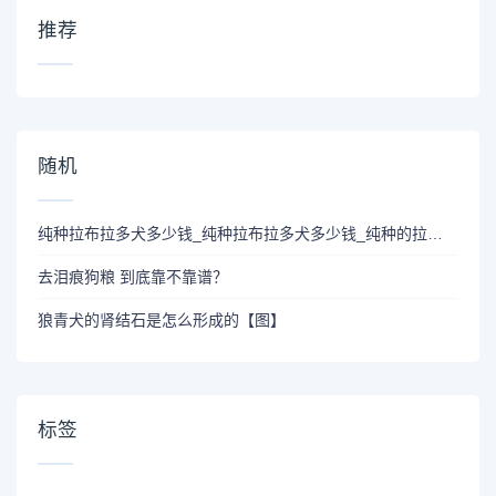
推荐
随机
纯种拉布拉多犬多少钱_纯种拉布拉多犬多少钱_纯种的拉布拉多犬价位
去泪痕狗粮 到底靠不靠谱？
狼青犬的肾结石是怎么形成的【图】
标签