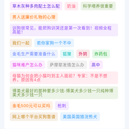
草木灰种多肉配土怎么配
奶油
科学喂养很重要
男人送廉价礼物的心理
训狗很常见，能把狗训哭还是第一次看到！视频全程
高能！
我们一起
若你家狗一个不中
金毛生产需要准备什么
狐狸
外阴
炸药包
猫咪难产怎么办
萨摩耶发情怎么办
高中
母猫为何会把小猫叼到主人面前？专家：不是不想
养，原因有4点
博美犬最好的那种要多少钱-博美犬多少钱一只纯种博
美犬多少钱一只
金毛500元可以买吗
枪刺
网上哪个平台买狗靠谱
美国英国猎浣熊犬