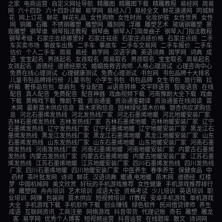
之家
电商运营
自定义网址导航
精雕图
精雕图下载
精雕教程
易经网
周易
网
六十四卦
六十四卦详解
易学网
易经入门
易经全文
鲜花速递网
同城鲜
花
网上订花
鲜花
鲜花礼品
女性购物
女性时尚
化妆护肤
女性世界
女性
网
铜雕
石雕
不锈钢雕塑
雕塑网
雕刻网
浮雕
雕塑艺术
玻璃钢雕塑
景
观雕塑
钢琴谱
钢琴指法教程
钢琴曲
钢琴入门简单曲子
钢琴入门指法教程
钢琴考级
石家庄去痣哪里好
石家庄祛痣
石家庄点痣价格
石家庄点痣
二手
车买卖市场
事故车出售
二手车
事故车
二手车交易网
二手车报价
二手车
估价
个人二手车
周易
易经
易学网
汉语字典
英语词典
国学网
词典
成
语
宝宝起名
男孩起名
女孩取名
周易取名
男孩取名
宝宝取名
周易起名
女孩起名
道德经
道德经原文
婚姻挽救咨询师
人格心理测试
心理咨询中心
免费在线心理测试
心理健康测试
免费心理测试
书包网
书包品牌十大排名
儿童书包品牌排行榜
儿童书包
小学生书包
书包品牌
女生书包
旅行箱
拉
杆箱
奢侈品包包
单肩包
专业配音
ai语音转换
文字转语音
智能语音
在线
配音
真人配音
免费配音
配音神器
戏曲视频下载
河南豫剧大全下载
戏曲
下载
黄梅戏下载
豫剧下载
资治通鉴
资治通鉴翻译
资治通鉴在线阅读
苗
木网
最新苗木供应信息
苗木求购信息
园林绿化苗木价格
银杏供应求购信
息
河北石墨烯发热线
河北发热线厂家
河北石墨烯地暖
河北地暖安装厂家
吉林石墨烯发热线
吉林发热线厂家
吉林石墨烯地暖
吉林地暖安装厂家
辽宁
石墨烯发热线
辽宁发热线厂家
辽宁石墨烯地暖
辽宁地暖安装厂家
黑龙江石
墨烯发热线
黑龙江发热线厂家
黑龙江石墨烯地暖
黑龙江地暖安装厂家
山东
石墨烯发热线
山东发热线厂家
山东石墨烯地暖
山东地暖安装厂家
河南石墨
烯发热线
河南发热线厂家
河南石墨烯地暖
河南地暖安装厂家
内蒙古石墨烯
发热线
内蒙古发热线厂家
内蒙古石墨烯地暖
内蒙古地暖安装厂家
江苏石墨
烯发热线
江苏石墨烯地暖
江苏地暖安装厂家
四川石墨烯发热线
四川发热线
厂家
四川石墨烯地暖
四川地暖安装厂家
中医养生
春季养生
保健食品
中
药材
茶叶批发网
诗词
鲜花
汉语词典
暖通,电地暖
苗木网
道德经
红楼
梦
中国机械网
美文欣赏
好玩的手机游戏推荐
女性健康
手机游戏推荐排行
榜
雕塑网
舟舟培训
艺术培训
成语大全
资格考试
少儿培训
英语培训
职
业培训
网赚
包装网
苗木供应
短视频培训
IT教程
安卓手机游戏
单机游戏
大全
手机游戏下载
手机软件下载
创业赚钱
绿色软件
民间借贷律师
养生
成语
互联网资讯
工商注册
网络游戏
抖音带货
代理记账
奇石
雕塑
雕龙
客
易学网
优秀个人博客
短视频运营
抖音运营
在线题库
散文
诗词网