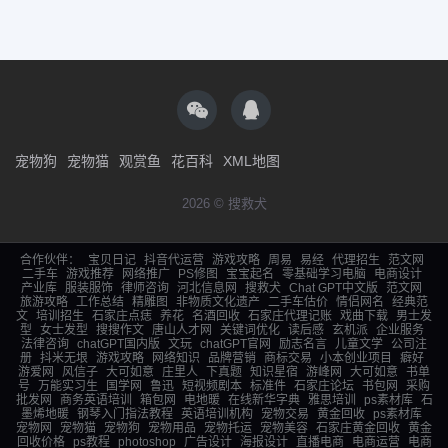
宠物狗
宠物猫
观赏鱼
花百科
XML地图
2026 © 搜救犬
合作伙伴：
宝贝日记
抖音代运营
游戏攻略
周易
易经
代理招生
范文网
二手车
游戏推荐
网络推广
PS修图
宝宝起名
零基础学习电脑
电商设计
产业库
服装服饰
律师咨询
河北信息网
搜救犬
Chat GPT中文版
范文网
旅游攻略
工作总结
精雕图
非物质文化遗产
二手车估价
情侣网名
经典范
文
培训招生
石家庄点痣
养花
名酒回收
石家庄代理记账
戏曲下载
男士发
型
女士发型
搜搜作文
唐山人才网
关键词优化
读后感
玄机派
企业服务
法律咨询
chatGPT国内版
文玩
chatGPT官网
励志名言
儿童文学
公司注
册
抖米无垠
游戏攻略
网络知识
品牌营销
商标交易
小本创业项目
癖好
游爱网
风信子
大可如意
庄里人
下真题
知识星宿
游峰网
大可如意
书单
号
万能实习生
国学网
鲁迅
短视频剧本
标准件
石家庄论坛
书包网
采购
批发网
商务英语培训
箱包网
电地暖
在线新华字典
雅思培训
ps素材库
石
墨烯地暖
钢琴入门指法教程
英语培训机构
宠物交易
黄金回收
ps素材库
宠物网
宠物猫
宠物狗
宠物用品
宠物托运
宠物美容
石家庄黄金回收
黄金
回收价格
ps教程
photoshop
广告设计
海报设计
直播电商
电商运营
电商