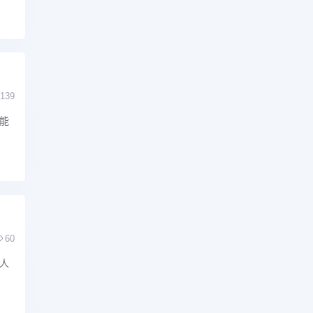
139
能
60
人