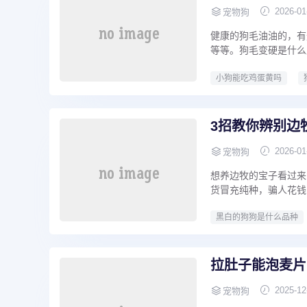
2026-01
宠物狗
健康的狗毛油油的，有
等等。狗毛变硬是什么
小狗能吃鸡蛋黄吗
3招教你辨别边
2026-01
宠物狗
想养边牧的宝子看过来
货冒充纯种，骗人花钱
黑白的狗狗是什么品种
拉肚子能泡麦片
2025-12
宠物狗