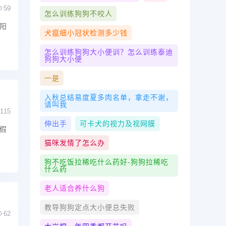
59
怎么训练狗狗不咬人
阳
犬瘟细小冠状检测多少钱
怎么训练狗狗大小便训？怎么训练泰迪
狗狗大小便
一是
入秋总结易度夏多肉名单，拿走不谢，
请叫我
115
伸出手
可卡犬的视力及视网膜
假
猫咪发情了怎么办
狗不吃饭拉稀吃什么药好-狗狗拉稀吃
什么药
老人适合养什么狗
教导狗狗定点大小便总失败
62