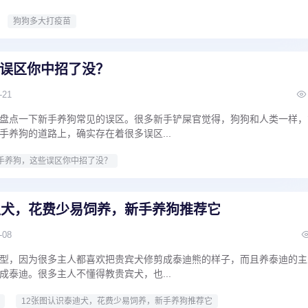
狗狗多大打疫苗
误区你中招了没？
-21
盘点一下新手养狗常见的误区。很多新手铲屎官觉得，狗狗和人类一样，
手养狗的道路上，确实存在着很多误区...
手养狗，这些误区你中招了没？
迪犬，花费少易饲养，新手养狗推荐它
-08
型，因为很多主人都喜欢把贵宾犬修剪成泰迪熊的样子，而且养泰迪的主
成泰迪。很多主人不懂得教贵宾犬，也...
12张图认识泰迪犬，花费少易饲养，新手养狗推荐它