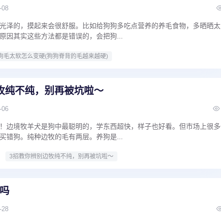
-08
光泽的，摸起来会很舒服。比如给狗狗多吃点营养的养毛食物，多晒晒太
原因其实这些方法都是错误的，会把狗...
狗毛太软怎么变硬(狗狗脊背的毛越来越硬)
牧纯不纯，别再被坑啦～
-06
！边境牧羊犬是狗中最聪明的，学东西超快，样子也好看。但市场上很多
买错狗。纯种边牧的毛有两层。养狗是...
3招教你辨别边牧纯不纯，别再被坑啦～
吗
-28