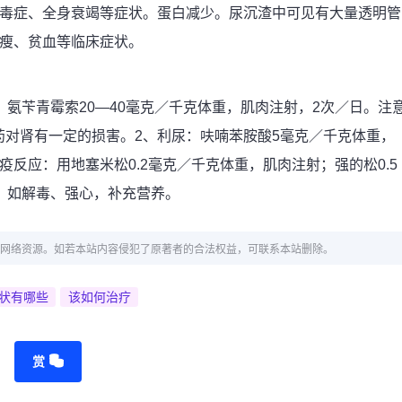
尿毒症、全身衰竭等症状。蛋白减少。尿沉渣中可见有大量透明管
消瘦、贫血等临床症状。
；氨苄青霉索20—40毫克／千克体重，肌肉注射，2次／日。注
对肾有一定的损害。2、利尿：呋喃苯胺酸5毫克／千克体重，
反应：用地塞米松0.2毫克／千克体重，肌肉注射；强的松0.5
，如解毒、强心，补充营养。
网络资源。如若本站内容侵犯了原著者的合法权益，可联系本站删除。
状有哪些
该如何治疗
赏