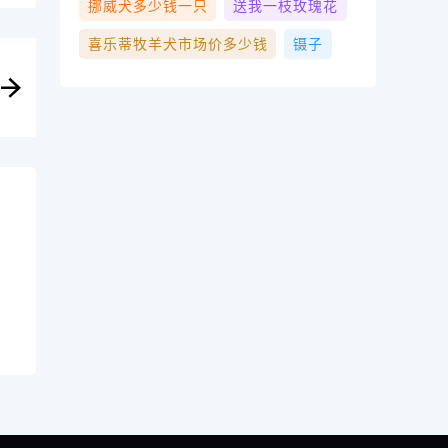
挪威犬多少钱一只
送我一枝玫瑰花
喜乐蒂牧羊犬市场价多少钱
镊子