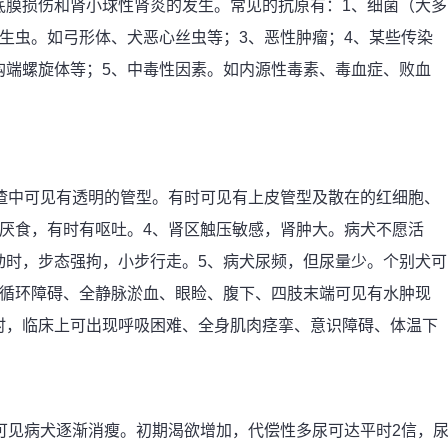
底膜损伤和肾小球性肾炎的发生。常见的抗原有：1、细菌（大多
生虫。如弓形体、犬恶心丝虫等；3、恶性肿瘤；4、某些传染
钩端螺旋体等；5、中毒性因素。如内源性毒素、毒血症、败血
渣中可见有透明的管型。有时可见有上皮管型及散在的红细胞、
厌食，有时有呕吐。4、肾区触压敏感，肾肿大。病犬不愿活
动时，步态强拘，小步行走。5、病犬尿频，但尿量少。个别犬可
液循环障碍、全静脉淤血、眼睑、腹下、四肢末端可见有水肿现
时，临床上可出现呼吸困难、全身肌肉痉挛、意识障碍、体温下
可见病犬逐渐消瘦。初期渴欲增加，代偿性多尿可达平时2信，