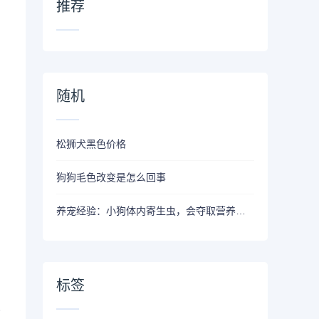
推荐
随机
松狮犬黑色价格
狗狗毛色改变是怎么回事
养宠经验：小狗体内寄生虫，会夺取营养要及时采取措施
标签
尿