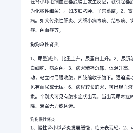
在肾小球毛细血管基底膜上发生反应，就引起基
为化脓性细菌）。如皮肤脓肿、子宫蓄脓；2、寄
病。如犬传染性肝炎、犬细小病毒病、结核病、
症、菌血症等；
狗狗急性肾炎
1、尿量减少，比重上升，尿蛋白上升。2、尿沉
白细胞、病原菌。3、病犬精神沉郁、体温升高、
动，站立时弓腰收腹，四肢缩收于腹下。强迫运
见有血尿或无尿。6、病程较长的犬，可出现血
象。个别犬可见有腹水症状出现。当出现尿毒症
降、衰弱无力或昏迷。
狗狗慢性肾炎
1、慢性肾小球肾炎发展缓慢，临床表现轻。2、