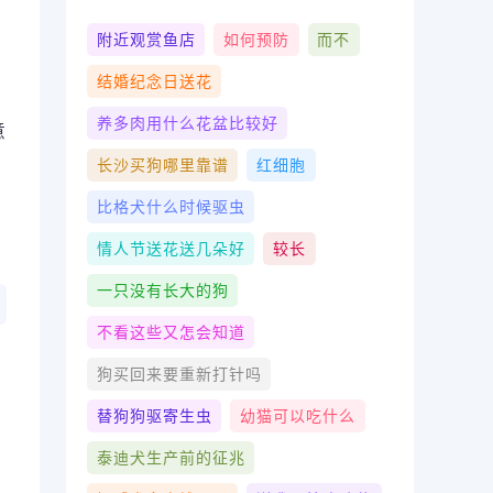
附近观赏鱼店
如何预防
而不
结婚纪念日送花
养多肉用什么花盆比较好
意
长沙买狗哪里靠谱
红细胞
比格犬什么时候驱虫
情人节送花送几朵好
较长
一只没有长大的狗
不看这些又怎会知道
狗买回来要重新打针吗
替狗狗驱寄生虫
幼猫可以吃什么
泰迪犬生产前的征兆