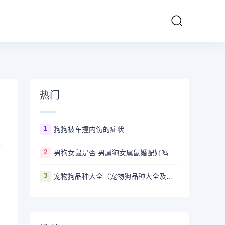
热门
1
狗狗被车撞内伤的症状
2
男狗女鼠是否 男属狗女属鼠婚配好吗
3
宠物狗品种大全（宠物狗品种大全及图片）
，