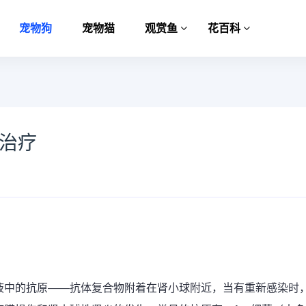
宠物狗
宠物猫
观赏鱼
花百科
何治疗
液中的抗原——抗体复合物附着在肾小球附近，当有重新感染时