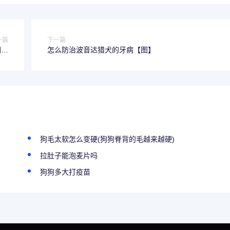
一篇
下一篇
图片
怎么防治波音达猎犬的牙病【图】
比）
狗毛太软怎么变硬(狗狗脊背的毛越来越硬)
拉肚子能泡麦片吗
狗狗多大打疫苗