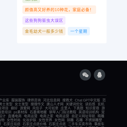
颜值高又好养的10种花，家庭必备！
这些狗狗驱虫大误区
金毛幼犬一般多少钱
一个星期
产业库
服装服饰
律师咨询
河北信息网
搜救犬
Chat GPT中文版
范
男士发型
女士发型
搜搜作文
唐山人才网
关键词优化
读后感
玄机
业项目
癖好
游爱网
风信子
大可如意
庄里人
下真题
知识星宿
游
雅思培训
ps素材库
石墨烯地暖
钢琴入门指法教程
英语培训机构
宠
设计
直播电商
电商运营
电商之家
电商运营
自定义网址导航
精雕
购物
女性时尚
化妆护肤
女性世界
女性网
铜雕
石雕
不锈钢雕塑
好
石家庄祛痣
石家庄点痣价格
石家庄点痣
二手车买卖市场
事故车