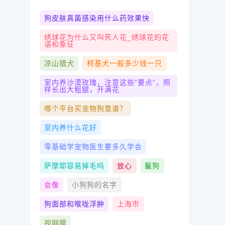
狗皮肤真菌感染用什么药效果快
绣球花为什么又叫死人花_绣球花的花
语和象征
凉山猎犬
柯基犬一般多少钱一只
室内养沙漠玫瑰，注意这些“要点”，照
样长出大粗腿，开满花
哪个平台买宠物狗靠谱？
室内养什么花好
零基础学宠物医生要多久学会
萨摩耶容易掉毛吗
放心
鬣狗
会像
小狗狗的名字
狗面部和喉咙浮肿
上海市
视网膜