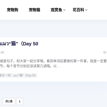
宠物狗
宠物猫
观赏鱼
花百科
ว“猫”（Day 50
-06
或是句子，和大家一起分享哦。看到单词后要做的第一件事，就是一定要
节，每个音节分别应该读第几调哦。以...
日一词：แมว“猫”（Day 50
共1条
1