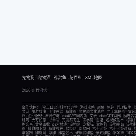
宠物狗
宠物猫
观赏鱼
花百科
XML地图
2026 © 搜救犬
合作伙伴：
宝贝日记
抖音代运营
游戏攻略
周易
易经
代理招生
文网
旅游攻略
工作总结
精雕图
非物质文化遗产
二手车估价
情侣
派
企业服务
法律咨询
chatGPT国内版
文玩
chatGPT官网
励志名
峰网
大可如意
书单号
万能实习生
国学网
鲁迅
短视频剧本
标准
物交易
黄金回收
ps素材库
宠物网
宠物猫
宠物狗
宠物用品
宠物
图
精雕图下载
精雕教程
易经网
周易网
六十四卦
六十四卦详解
雕塑网
雕刻网
浮雕
雕塑艺术
玻璃钢雕塑
景观雕塑
钢琴谱
钢琴