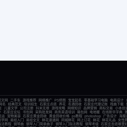
范文网
二手车
游戏推荐
网络推广
PS修图
宝宝起名
零基础学习电脑
电商设计
网名
经典范文
培训招生
石家庄点痣
养花
名酒回收
石家庄代理记账
戏曲下载
言
儿童文学
公司注册
抖米无垠
游戏攻略
网络知识
品牌营销
商标交易
小本创
件
石家庄论坛
书包网
采购批发网
商务英语培训
箱包网
电地暖
在线新华字典
托运
宠物美容
石家庄黄金回收
黄金回收价格
ps教程
photoshop
广告设计
海报
易学网
易经入门
易经全文
鲜花速递网
同城鲜花
网上订花
鲜花
鲜花礼品
女性
指法教程
钢琴曲
钢琴入门简单曲子
钢琴入门指法教程
钢琴考级
石家庄去痣哪里