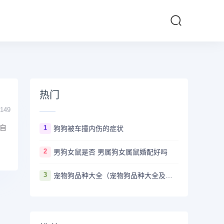
热门
149
自
1
狗狗被车撞内伤的症状
2
男狗女鼠是否 男属狗女属鼠婚配好吗
3
宠物狗品种大全（宠物狗品种大全及图片）