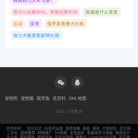
狗狗的几大坏习惯！
狗可以吃酸奶吗，狗能吃酸奶吗
吸猫是什么意思
互动
家里
俄罗斯黑梗犬价格
格力犬鲍里斯配种价格
宠物狗
宠物猫
观赏鱼
花百科
XML地图
2026 © 搜救犬
合作伙伴：
宝贝日记
抖音代运营
游戏攻略
周易
易经
代理招生
范文网
二手车
游戏推荐
网络推广
PS修图
宝宝起名
零基础学习电脑
电商设计
产业库
服装服饰
律师咨询
河北信息网
搜救犬
Chat GPT中文版
范文网