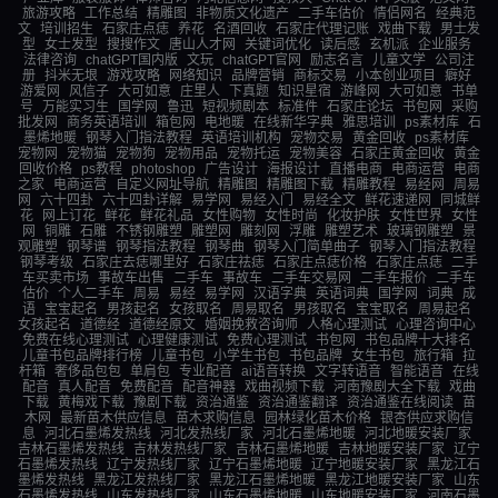
旅游攻略
工作总结
精雕图
非物质文化遗产
二手车估价
情侣网名
经典范
文
培训招生
石家庄点痣
养花
名酒回收
石家庄代理记账
戏曲下载
男士发
型
女士发型
搜搜作文
唐山人才网
关键词优化
读后感
玄机派
企业服务
法律咨询
chatGPT国内版
文玩
chatGPT官网
励志名言
儿童文学
公司注
册
抖米无垠
游戏攻略
网络知识
品牌营销
商标交易
小本创业项目
癖好
游爱网
风信子
大可如意
庄里人
下真题
知识星宿
游峰网
大可如意
书单
号
万能实习生
国学网
鲁迅
短视频剧本
标准件
石家庄论坛
书包网
采购
批发网
商务英语培训
箱包网
电地暖
在线新华字典
雅思培训
ps素材库
石
墨烯地暖
钢琴入门指法教程
英语培训机构
宠物交易
黄金回收
ps素材库
宠物网
宠物猫
宠物狗
宠物用品
宠物托运
宠物美容
石家庄黄金回收
黄金
回收价格
ps教程
photoshop
广告设计
海报设计
直播电商
电商运营
电商
之家
电商运营
自定义网址导航
精雕图
精雕图下载
精雕教程
易经网
周易
网
六十四卦
六十四卦详解
易学网
易经入门
易经全文
鲜花速递网
同城鲜
花
网上订花
鲜花
鲜花礼品
女性购物
女性时尚
化妆护肤
女性世界
女性
网
铜雕
石雕
不锈钢雕塑
雕塑网
雕刻网
浮雕
雕塑艺术
玻璃钢雕塑
景
观雕塑
钢琴谱
钢琴指法教程
钢琴曲
钢琴入门简单曲子
钢琴入门指法教程
钢琴考级
石家庄去痣哪里好
石家庄祛痣
石家庄点痣价格
石家庄点痣
二手
车买卖市场
事故车出售
二手车
事故车
二手车交易网
二手车报价
二手车
估价
个人二手车
周易
易经
易学网
汉语字典
英语词典
国学网
词典
成
语
宝宝起名
男孩起名
女孩取名
周易取名
男孩取名
宝宝取名
周易起名
女孩起名
道德经
道德经原文
婚姻挽救咨询师
人格心理测试
心理咨询中心
免费在线心理测试
心理健康测试
免费心理测试
书包网
书包品牌十大排名
儿童书包品牌排行榜
儿童书包
小学生书包
书包品牌
女生书包
旅行箱
拉
杆箱
奢侈品包包
单肩包
专业配音
ai语音转换
文字转语音
智能语音
在线
配音
真人配音
免费配音
配音神器
戏曲视频下载
河南豫剧大全下载
戏曲
下载
黄梅戏下载
豫剧下载
资治通鉴
资治通鉴翻译
资治通鉴在线阅读
苗
木网
最新苗木供应信息
苗木求购信息
园林绿化苗木价格
银杏供应求购信
息
河北石墨烯发热线
河北发热线厂家
河北石墨烯地暖
河北地暖安装厂家
吉林石墨烯发热线
吉林发热线厂家
吉林石墨烯地暖
吉林地暖安装厂家
辽宁
石墨烯发热线
辽宁发热线厂家
辽宁石墨烯地暖
辽宁地暖安装厂家
黑龙江石
墨烯发热线
黑龙江发热线厂家
黑龙江石墨烯地暖
黑龙江地暖安装厂家
山东
石墨烯发热线
山东发热线厂家
山东石墨烯地暖
山东地暖安装厂家
河南石墨