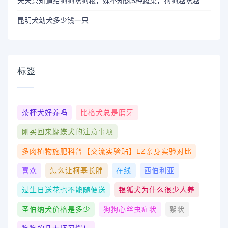
天天只知道给狗狗吃狗粮，殊不知这5种蔬菜，狗狗越吃越营养
昆明犬幼犬多少钱一只
标签
茶杯犬好养吗
比格犬总是磨牙
刚买回来蝴蝶犬的注意事项
多肉植物施肥科普【交流实验贴】LZ亲身实验对比
喜欢
怎么让柯基长胖
在线
西伯利亚
过生日送花也不能随便送
银狐犬为什么很少人养
圣伯纳犬价格是多少
狗狗心丝虫症状
絮状