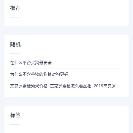
推荐
随机
在什么平台买狗最安全
为什么不含谷物的狗粮对狗更好
杰克罗素梗幼犬价格_杰克罗素梗怎么看品相_2019杰克罗素梗犬出售
标签