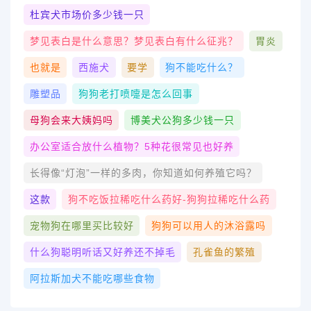
杜宾犬市场价多少钱一只
梦见表白是什么意思？梦见表白有什么征兆？
胃炎
也就是
西施犬
要学
狗不能吃什么？
雕塑品
狗狗老打喷嚏是怎么回事
母狗会来大姨妈吗
博美犬公狗多少钱一只
办公室适合放什么植物？5种花很常见也好养
长得像“灯泡”一样的多肉，你知道如何养殖它吗？
这款
狗不吃饭拉稀吃什么药好-狗狗拉稀吃什么药
宠物狗在哪里买比较好
狗狗可以用人的沐浴露吗
什么狗聪明听话又好养还不掉毛
孔雀鱼的繁殖
阿拉斯加犬不能吃哪些食物