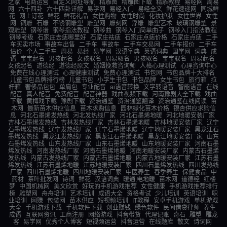
之家
电商运营
自定义网址导航
精雕图
精雕图下载
精雕教程
易经网
周易
网
六十四卦
六十四卦详解
易学网
易经入门
易经全文
鲜花速递网
同城鲜
花
网上订花
鲜花
鲜花礼品
女性购物
女性时尚
化妆护肤
女性世界
女性
网
铜雕
石雕
不锈钢雕塑
雕塑网
雕刻网
浮雕
雕塑艺术
玻璃钢雕塑
景
观雕塑
钢琴谱
钢琴指法教程
钢琴曲
钢琴入门简单曲子
钢琴入门指法教程
钢琴考级
石家庄去痣哪里好
石家庄祛痣
石家庄点痣价格
石家庄点痣
二手
车买卖市场
事故车出售
二手车
事故车
二手车交易网
二手车报价
二手车
估价
个人二手车
周易
易经
易学网
汉语字典
英语词典
国学网
词典
成
语
宝宝起名
男孩起名
女孩取名
周易取名
男孩取名
宝宝取名
周易起名
女孩起名
道德经
道德经原文
婚姻挽救咨询师
人格心理测试
心理咨询中心
免费在线心理测试
心理健康测试
免费心理测试
书包网
书包品牌十大排名
儿童书包品牌排行榜
儿童书包
小学生书包
书包品牌
女生书包
旅行箱
拉
杆箱
奢侈品包包
单肩包
专业配音
ai语音转换
文字转语音
智能语音
在线
配音
真人配音
免费配音
配音神器
戏曲视频下载
河南豫剧大全下载
戏曲
下载
黄梅戏下载
豫剧下载
资治通鉴
资治通鉴翻译
资治通鉴在线阅读
苗
木网
最新苗木供应信息
苗木求购信息
园林绿化苗木价格
银杏供应求购信
息
河北石墨烯发热线
河北发热线厂家
河北石墨烯地暖
河北地暖安装厂家
吉林石墨烯发热线
吉林发热线厂家
吉林石墨烯地暖
吉林地暖安装厂家
辽宁
石墨烯发热线
辽宁发热线厂家
辽宁石墨烯地暖
辽宁地暖安装厂家
黑龙江石
墨烯发热线
黑龙江发热线厂家
黑龙江石墨烯地暖
黑龙江地暖安装厂家
山东
石墨烯发热线
山东发热线厂家
山东石墨烯地暖
山东地暖安装厂家
河南石墨
烯发热线
河南发热线厂家
河南石墨烯地暖
河南地暖安装厂家
内蒙古石墨烯
发热线
内蒙古发热线厂家
内蒙古石墨烯地暖
内蒙古地暖安装厂家
江苏石墨
烯发热线
江苏石墨烯地暖
江苏地暖安装厂家
四川石墨烯发热线
四川发热线
厂家
四川石墨烯地暖
四川地暖安装厂家
中医养生
春季养生
保健食品
中
药材
茶叶批发网
诗词
鲜花
汉语词典
暖通,电地暖
苗木网
道德经
红楼
梦
中国机械网
美文欣赏
好玩的手机游戏推荐
女性健康
手机游戏推荐排行
榜
雕塑网
舟舟培训
艺术培训
成语大全
资格考试
少儿培训
英语培训
职
业培训
网赚
包装网
苗木供应
短视频培训
IT教程
安卓手机游戏
单机游戏
大全
手机游戏下载
手机软件下载
创业赚钱
绿色软件
民间借贷律师
养生
成语
互联网资讯
工商注册
网络游戏
抖音带货
代理记账
奇石
雕塑
雕龙
客
易学网
优秀个人博客
短视频运营
抖音运营
在线题库
散文
诗词网