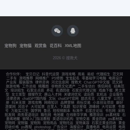
宠物狗
宠物猫
观赏鱼
花百科
XML地图
2026 © 搜救犬
合作伙伴：
宝贝日记
抖音代运营
游戏攻略
周易
易经
代理招生
范文网
二手车
游戏推荐
网络推广
PS修图
宝宝起名
零基础学习电脑
电商设计
产业库
服装服饰
律师咨询
河北信息网
搜救犬
Chat GPT中文版
范文网
旅游攻略
工作总结
精雕图
非物质文化遗产
二手车估价
情侣网名
经典范
文
培训招生
石家庄点痣
养花
名酒回收
石家庄代理记账
戏曲下载
男士发
型
女士发型
搜搜作文
唐山人才网
关键词优化
读后感
玄机派
企业服务
法律咨询
chatGPT国内版
文玩
chatGPT官网
励志名言
儿童文学
公司注
册
抖米无垠
游戏攻略
网络知识
品牌营销
商标交易
小本创业项目
癖好
游爱网
风信子
大可如意
庄里人
下真题
知识星宿
游峰网
大可如意
书单
号
万能实习生
国学网
鲁迅
短视频剧本
标准件
石家庄论坛
书包网
采购
批发网
商务英语培训
箱包网
电地暖
在线新华字典
雅思培训
ps素材库
石
墨烯地暖
钢琴入门指法教程
英语培训机构
宠物交易
黄金回收
ps素材库
宠物网
宠物猫
宠物狗
宠物用品
宠物托运
宠物美容
石家庄黄金回收
黄金
回收价格
ps教程
photoshop
广告设计
海报设计
直播电商
电商运营
电商