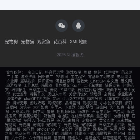
宠物狗
宠物猫
观赏鱼
花百科
XML地图
2026 © 搜救犬
合作伙伴：
宝贝日记
抖音代运营
游戏攻略
周易
易经
代理招生
范文网
二手车
游戏推荐
网络推广
PS修图
宝宝起名
零基础学习电脑
电商设计
产业库
服装服饰
律师咨询
河北信息网
搜救犬
Chat GPT中文版
范文网
旅游攻略
工作总结
精雕图
非物质文化遗产
二手车估价
情侣网名
经典范
文
培训招生
石家庄点痣
养花
名酒回收
石家庄代理记账
戏曲下载
男士发
型
女士发型
搜搜作文
唐山人才网
关键词优化
读后感
玄机派
企业服务
法律咨询
chatGPT国内版
文玩
chatGPT官网
励志名言
儿童文学
公司注
册
抖米无垠
游戏攻略
网络知识
品牌营销
商标交易
小本创业项目
癖好
游爱网
风信子
大可如意
庄里人
下真题
知识星宿
游峰网
大可如意
书单
号
万能实习生
国学网
鲁迅
短视频剧本
标准件
石家庄论坛
书包网
采购
批发网
商务英语培训
箱包网
电地暖
在线新华字典
雅思培训
ps素材库
石
墨烯地暖
钢琴入门指法教程
英语培训机构
宠物交易
黄金回收
ps素材库
宠物网
宠物猫
宠物狗
宠物用品
宠物托运
宠物美容
石家庄黄金回收
黄金
回收价格
ps教程
photoshop
广告设计
海报设计
直播电商
电商运营
电商
之家
电商运营
自定义网址导航
精雕图
精雕图下载
精雕教程
易经网
周易
网
六十四卦
六十四卦详解
易学网
易经入门
易经全文
鲜花速递网
同城鲜