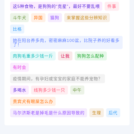
这5种食物，是狗狗的“克星”，最好不要乱喂
件事
斗牛犬
异国
猫狗
来掌握这些分辨知识
比格
她在阳台养多肉，密密麻麻100盆，比院子养的好看多
了！
肉狗毛重多少钱一斤
让我
狗狗怎么配种
有时会
疫情期间，有孕妇或宝宝的家庭不能养宠物？
多喝水
线狗多少钱一只
中午
贵宾犬有眼屎怎么办
马尔济斯老是掉毛是什么原因导致的
生理
后代