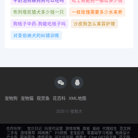
牛奶泡狗粮狗狗可以吃吗
哈士奇配狗一般给多少钱
布列塔尼猎犬多少钱一只
一枝玫瑰需要多少水来养
狗桔子中药-狗能吃桔子吗
沙皮狗怎么美容护理
对圣伯纳犬的纠错训练
宠物狗
宠物猫
观赏鱼
花百科
XML地图
2026 © 搜救犬
合作伙伴：
宝贝日记
抖音代运营
游戏攻略
周易
易经
代理招生
范文网
二手车
游戏推荐
网络推广
PS修图
宝宝起名
零基础学习电脑
电商设计
产业库
服装服饰
律师咨询
河北信息网
搜救犬
Chat GPT中文版
范文网