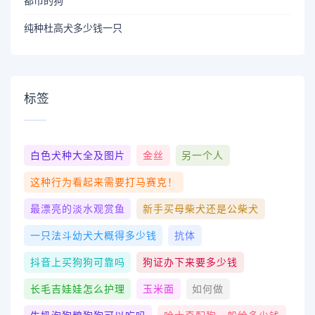
都市的狗
纯种杜高犬多少钱一只
标签
白色犬种大全及图片
金丝
另一个人
这种行为看起来需要打马赛克！
最漂亮的淡水观赏鱼
新手买母柴犬还是公柴犬
一只法斗幼犬大概得多少钱
抗体
抖音上买狗狗可靠吗
狗证办下来要多少钱
长毛吉娃娃怎么护理
玉米面
如何做