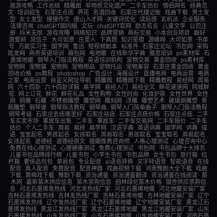
旅游攻略
工作总结
精雕图
非物质文化遗产
二手车估价
情侣网名
经典范
文
培训招生
石家庄点痣
养花
名酒回收
石家庄代理记账
戏曲下载
男士发
型
女士发型
搜搜作文
唐山人才网
关键词优化
读后感
玄机派
企业服务
法律咨询
chatGPT国内版
文玩
chatGPT官网
励志名言
儿童文学
公司注
册
抖米无垠
游戏攻略
网络知识
品牌营销
商标交易
小本创业项目
癖好
游爱网
风信子
大可如意
庄里人
下真题
知识星宿
游峰网
大可如意
书单
号
万能实习生
国学网
鲁迅
短视频剧本
标准件
石家庄论坛
书包网
采购
批发网
商务英语培训
箱包网
电地暖
在线新华字典
雅思培训
ps素材库
石
墨烯地暖
钢琴入门指法教程
英语培训机构
宠物交易
黄金回收
ps素材库
宠物网
宠物猫
宠物狗
宠物用品
宠物托运
宠物美容
石家庄黄金回收
黄金
回收价格
ps教程
photoshop
广告设计
海报设计
直播电商
电商运营
电商
之家
电商运营
自定义网址导航
精雕图
精雕图下载
精雕教程
易经网
周易
网
六十四卦
六十四卦详解
易学网
易经入门
易经全文
鲜花速递网
同城鲜
花
网上订花
鲜花
鲜花礼品
女性购物
女性时尚
化妆护肤
女性世界
女性
网
铜雕
石雕
不锈钢雕塑
雕塑网
雕刻网
浮雕
雕塑艺术
玻璃钢雕塑
景
观雕塑
钢琴谱
钢琴指法教程
钢琴曲
钢琴入门简单曲子
钢琴入门指法教程
钢琴考级
石家庄去痣哪里好
石家庄祛痣
石家庄点痣价格
石家庄点痣
二手
车买卖市场
事故车出售
二手车
事故车
二手车交易网
二手车报价
二手车
估价
个人二手车
周易
易经
易学网
汉语字典
英语词典
国学网
词典
成
语
宝宝起名
男孩起名
女孩取名
周易取名
男孩取名
宝宝取名
周易起名
女孩起名
道德经
道德经原文
婚姻挽救咨询师
人格心理测试
心理咨询中心
免费在线心理测试
心理健康测试
免费心理测试
书包网
书包品牌十大排名
儿童书包品牌排行榜
儿童书包
小学生书包
书包品牌
女生书包
旅行箱
拉
杆箱
奢侈品包包
单肩包
专业配音
ai语音转换
文字转语音
智能语音
在线
配音
真人配音
免费配音
配音神器
戏曲视频下载
河南豫剧大全下载
戏曲
下载
黄梅戏下载
豫剧下载
资治通鉴
资治通鉴翻译
资治通鉴在线阅读
苗
木网
最新苗木供应信息
苗木求购信息
园林绿化苗木价格
银杏供应求购信
息
河北石墨烯发热线
河北发热线厂家
河北石墨烯地暖
河北地暖安装厂家
吉林石墨烯发热线
吉林发热线厂家
吉林石墨烯地暖
吉林地暖安装厂家
辽宁
石墨烯发热线
辽宁发热线厂家
辽宁石墨烯地暖
辽宁地暖安装厂家
黑龙江石
墨烯发热线
黑龙江发热线厂家
黑龙江石墨烯地暖
黑龙江地暖安装厂家
山东
石墨烯发热线
山东发热线厂家
山东石墨烯地暖
山东地暖安装厂家
河南石墨